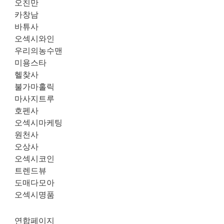
오친만
카창남
바튜사
오섹시와인
우리의농수맨
미용스타
헬찾사
불가마홀릭
마사지트루
호펜사
오섹시마케팅
원천사
오상사
오섹시코인
트렌드뷰
도매다모아
오섹시명품
연합페이지