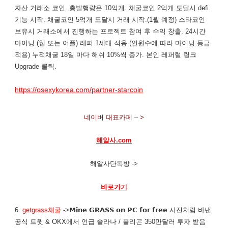
자산 거래소 코인. 총발행량은 10억개. 채굴코인 2억개 도달시 defi
기능 시작. 채굴코인 5억개 도달시 거래 시작.(1월 예정) 스타코인
보유시 거래소에서 진행하는 프로젝트 참여 후 수익 창출. 24시간
마이닝.(웹 또는 어플) 레퍼 1세대 적용.(인원수에 따라 마이닝 등급
적용) 누적채굴 18일 마다 해쉬 10%씩 증가. 본인 레퍼럴 링크
Upgrade 클릭.
https://osexykorea.com/partner-starcoin
네이버 대표카페 – >
해알사.com
해알사단톡방 ->
바로가기
6.
getgrass채굴
->𝗠𝗶𝗻𝗲 𝗚𝗥𝗔𝗦𝗦 𝗼𝗻 𝗣𝗖 𝗳𝗼𝗿 𝗳𝗿𝗲𝗲 사진처럼 바낸
공식 트윗 & OKX에서 언급 솔라나 / 폴리곤 350만달러 투자 받음