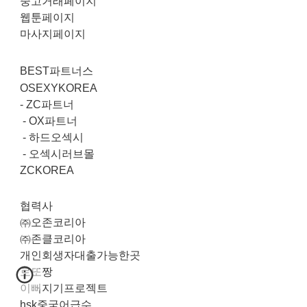
중고거래페이지
웹툰페이지
마사지페이지
BEST파트너스
OSEXYKOREA
-
ZC파트너
-
OX파트너
-
하드오섹시
-
오섹시러브몰
ZCKOREA
협력사
㈜오존코리아
㈜존클코리아
개인회생자대출가능한곳
로또짱
이뻐지기프로젝트
hsk중국어급수