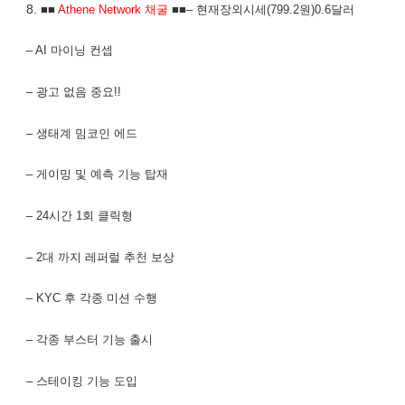
8.
■■
Athene Network 채굴
■■– 현재장외시세(799.2원)0.6달러
– AI 마이닝 컨셉
– 광고 없음 중요!!
– 생태계 밈코인 에드
– 게이밍 및 예측 기능 탑재
– 24시간 1회 클릭형
– 2대 까지 레퍼럴 추천 보상
– KYC 후 각종 미션 수행
– 각종 부스터 기능 출시
– 스테이킹 기능 도입