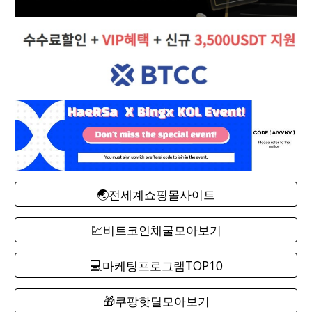
🌏전세계쇼핑몰사이트
💹비트코인채굴모아보기
💻마케팅프로그램TOP10
🎁쿠팡핫딜모아보기