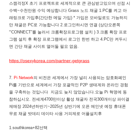
스캠걱정X 초기 프로젝트로 세계적으로 큰 관심받고있으며 선점 시
수백~수천만원 수익 예상합니다 ​Grass 노드 채굴 1.PC를 켜고 아
래링크로 가입후(간단한 메일 가입) * 가입은 모바일로도 가능하지
만 채굴은 PC로 가능합니다 2.로그인하시면 ​연결 (상단오른쪽
“‘CONNECT”를 눌러서 크롬확장프로그램 설치 ) 3.크롬 확장 프로
그램 설치 후 확장 프로그램에서 로그인 한번 하고 4.PC만 켜두시
면 간단 채굴 사이트 열어둘 필요 없음.
https://osexykorea.com/partner-getgrass
7.
Pi Network
의 비전은 세계에서 가장 널리 사용되는 암호화폐인
Pi를 기반으로 세계에서 가장 포괄적인 P2P 생태계와 온라인 경험
을 구축하는 것입니다 지금도 늦지 않았습니다.오늘 Pi 혁명에 동
참하십시오. 전세계4700만이상 활성 채굴자 전국300개이상 파이결
제매장 2024년하반기~2025년 상반기에 오픈 메인넷 예정 휴대폰
무료 채굴 밧데리 데이타 사용 거의제로 어플설치후
1.southkorea+82선택