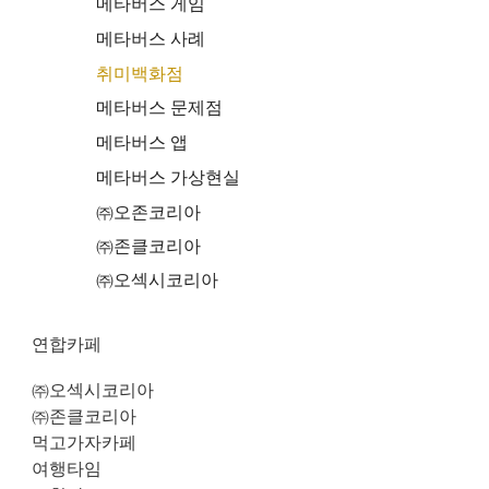
메타버스 게임
메타버스 사례
취미백화점
메타버스 문제점
메타버스 앱
메타버스 가상현실
㈜오존코리아
㈜존클코리아
㈜오섹시코리아
연합카페
㈜오섹시코리아
㈜존클코리아
먹고가자카페
여행타임