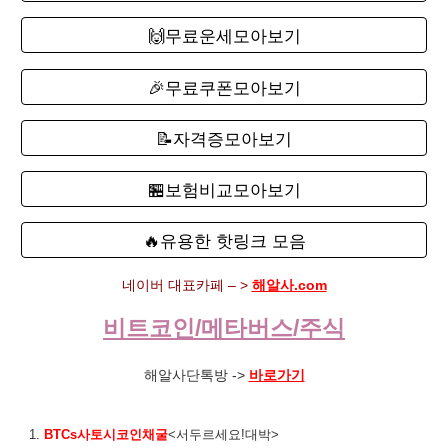
🙌무료운세모아보기
🎉무료쿠폰모아보기
📝자격증모아보기
🏪보험비교모아보기
🔥유용한 핫링크 모음
네이버 대표카페 – >
해알사.com
비트코인/메타버스/주식
해알사단톡방 ->
바로가기
1.
BTCs사토시코인채굴
<서두르세요!대박>