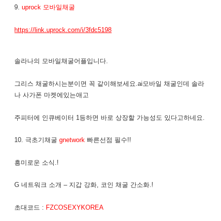
9.
uprock 모바일채굴
https://link.uprock.com/i/3fdc5198
솔라나의 모바일채굴어플입니다.
그리스 채굴하시는분이면 꼭 같이해보세요.ai모바일 채굴인데 솔라
나 사가폰 마켓에있는애고
주피터에 인큐베이터 1등하면 바로 상장할 가능성도 있다고하네요.
10. 극초기채굴
gnetwork
빠른선점 필수!!
흥미로운 소식.!
G 네트워크 소개 – 지갑 강화, 코인 채굴 간소화.!
초대코드 :
FZCOSEXYKOREA