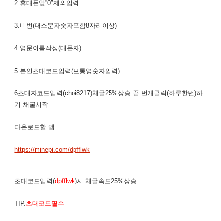
2.휴대폰앞”0″제외입력
3.비번(대소문자숫자포함8자리이상)
4.영문이름작성(대문자)
5.본인초대코드입력(보통영숫자입력)
6초대자코드입력(choi8217)채굴25%상승 끝 번개클릭(하루한번)하
기 채굴시작
다운로드할 앱:
https://minepi.com/dpfflwk
초대코드입력(
dpfflwk
)시 채굴속도25%상승
TIP.
초대코드필수