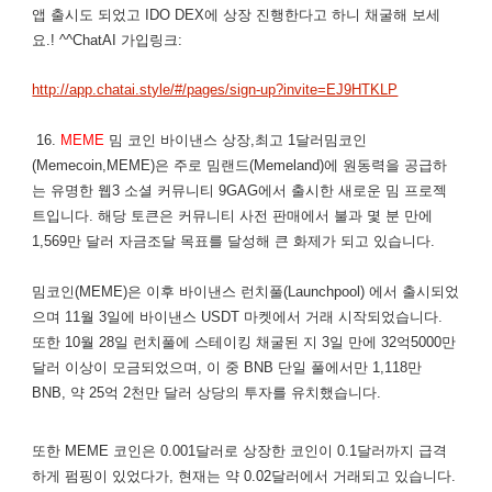
앱 출시도 되었고 IDO DEX에 상장 진행한다고 하니 채굴해 보세
요.! ^^ChatAI 가입링크:
http://app.chatai.style/#/pages/sign-up?invite=EJ9HTKLP
16.
MEME
밈 코인 바이낸스 상장,최고 1달러밈코인
(Memecoin,MEME)은 주로 밈랜드(Memeland)에 원동력을 공급하
는 유명한 웹3 소셜 커뮤니티 9GAG에서 출시한 새로운 밈 프로젝
트입니다. 해당 토큰은 커뮤니티 사전 판매에서 불과 몇 분 만에
1,569만 달러 자금조달 목표를 달성해 큰 화제가 되고 있습니다.
밈코인(MEME)은 이후 바이낸스 런치풀(Launchpool) 에서 출시되었
으며 11월 3일에 바이낸스 USDT 마켓에서 거래 시작되었습니다.
또한 10월 28일 런치풀에 스테이킹 채굴된 지 3일 만에 32억5000만
달러 이상이 모금되었으며, 이 중 BNB 단일 풀에서만 1,118만
BNB, 약 25억 2천만 달러 상당의 투자를 유치했습니다.
또한 MEME 코인은 0.001달러로 상장한 코인이 0.1달러까지 급격
하게 펌핑이 있었다가, 현재는 약 0.02달러에서 거래되고 있습니다.